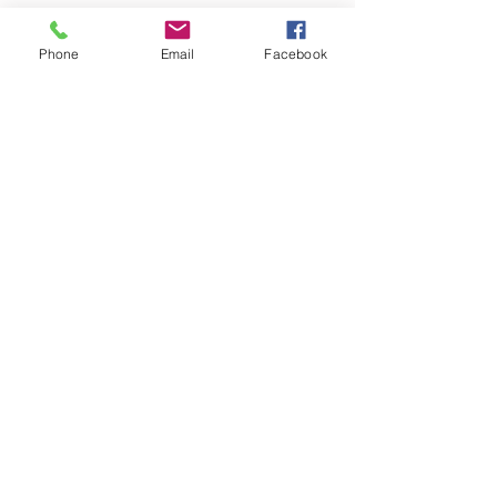
Vente expirée
Phone
Email
Facebook
Type de billet
Découverte COLLEGE
Plus d'info
Prix
0,00 €
Partager cet événement