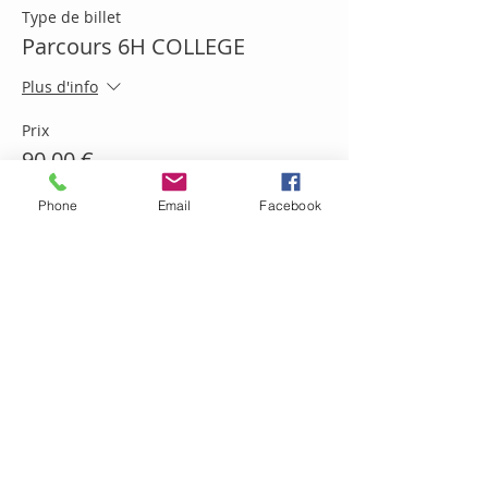
Type de billet
Parcours 6H COLLEGE
Plus d'info
Prix
90,00 €
Phone
Email
Facebook
Vente expirée
Type de billet
ATELIER 2H COLLEGE
Plus d'info
Prix
30,00 €