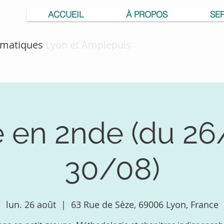
ACCUEIL
À PROPOS
SE
hématiques
Lyon et Amplepuis
e en 2nde (du 26
30/08)
lun. 26 août
  |  
63 Rue de Sèze, 69006 Lyon, France