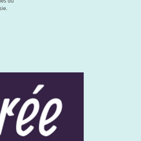
les du
ie.