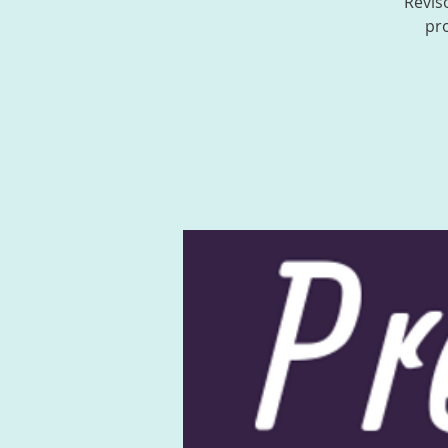
Révis
pr