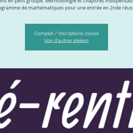
ons en petit groupe. Méthodologie et chapitres indispensab
ogramme de mathématiques pour une entrée en 2nde réuss
Complet / Inscriptions closes
Voir d'autres ateliers