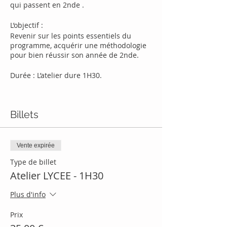
qui passent en 2nde .
L’objectif :
Revenir sur les points essentiels du
programme, acquérir une méthodologie
pour bien réussir son année de 2nde.
Durée : L’atelier dure 1H30.
Lieu: A proximité de la Mairie du 6eme (
58 Rue de sèze, 69006 Lyon).
Billets
L’adresse exacte vous sera communiquée
après Acceptation de votre réservation.
Inscriptions:
Vente expirée
Type de billet
en ligne (via ce formulaire)
Atelier LYCEE - 1H30
ou par téléphone (07 64 09 88 99 ).
Plus d'info
Pour bénéficier du PREMIER atelier offert.
Sélectionnez le billet "Découverte"
Prix
GRATUIT.